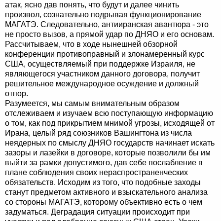
атак, ясно дав понять, что будут и далее чинить
произвол, сознательно подрывая функционирование
МАГАТЭ. Следовательно, антииранская авантюра - это
не просто вызов, а прямой удар по ДНЯО и его основам.
Рассчитываем, что в ходе нынешней обзорной
конференции противоправный и злонамеренный курс
США, осуществляемый при поддержке Израиля, не
являющегося участником данного договора, получит
решительное международное осуждение и должный
отпор.
Разумеется, мы самым внимательным образом
отслеживаем и изучаем всю поступающую информацию
о том, как под прикрытием мнимой угрозы, исходящей от
Ирана, целый ряд союзников Вашингтона из числа
неядерных по смыслу ДНЯО государств начинает искать
зазоры и лазейки в договоре, которые позволили бы им
выйти за рамки допустимого, дав себе послабление в
плане соблюдения своих нераспространенческих
обязательств. Исходим из того, что подобные заходы
станут предметом активного и взыскательного анализа
со стороны МАГАТЭ, которому объективно есть о чем
задуматься. Деградация ситуации происходит при