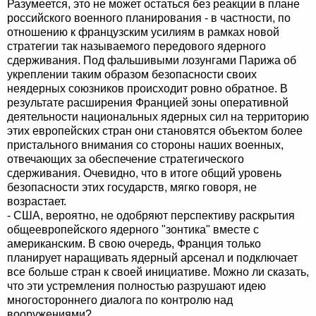
Разумеется, это не может остаться без реакции в плане
российского военного планирования - в частности, по
отношению к французским усилиям в рамках новой
стратегии так называемого передового ядерного
сдерживания. Под фальшивыми лозунгами Парижа об
укреплении таким образом безопасности своих
неядерных союзников происходит ровно обратное. В
результате расширения Францией зоны оперативной
деятельности национальных ядерных сил на территорию
этих европейских стран они становятся объектом более
пристального внимания со стороны наших военных,
отвечающих за обеспечение стратегического
сдерживания. Очевидно, что в итоге общий уровень
безопасности этих государств, мягко говоря, не
возрастает.
- США, вероятно, не одобряют перспективу раскрытия
общеевропейского ядерного "зонтика" вместе с
американским. В свою очередь, Франция только
планирует наращивать ядерный арсенал и подключает
все больше стран к своей инициативе. Можно ли сказать,
что эти устремления полностью разрушают идею
многостороннего диалога по контролю над
вооружениями?