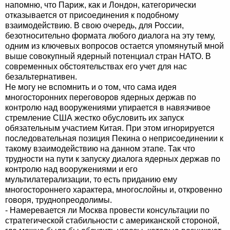
напомню, что Париж, как и Лондон, категорически
отказывается от присоединения к подобному
взаимодействию. В свою очередь, для России,
безотносительно формата любого диалога на эту тему,
одним из ключевых вопросов остается упомянутый мной
выше совокупный ядерный потенциал стран НАТО. В
современных обстоятельствах его учет для нас
безальтернативен.
Не могу не вспомнить и о том, что сама идея
многосторонних переговоров ядерных держав по
контролю над вооружениями упирается в навязчивое
стремление США жестко обусловить их запуск
обязательным участием Китая. При этом игнорируется
последовательная позиция Пекина о неприсоединении к
такому взаимодействию на данном этапе. Так что
трудности на пути к запуску диалога ядерных держав по
контролю над вооружениями и его
мультилатерализации, то есть приданию ему
многостороннего характера, многослойны и, откровенно
говоря, труднопреодолимы.
- Намеревается ли Москва провести консультации по
стратегической стабильности с американской стороной,