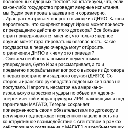
полноценных ядерных "тестов". Констатируем, что, если
какое-либо государство проведет ядерные испытания,
мы будем реагировать адекватно и соразмерно.
- Иран рассматривает вопрос о выходе из ДНЯО. Какова
вероятность, что конфликт вокруг Ирана может привести
к прекращению действия этого договора? Все больше
стран придерживаются мнения, что только ядерное
оружие может гарантировать их безопасность. Какие
государства в первую очередь могут отбросить
ограничения ДНЯО и к чему это приведет?
- Считаем необоснованными и неуместными
утверждения, будто Иран рассматривает, а то и
предметно прорабатывает вопрос о выходе из Договора
о нераспространении ядерного оружия (ДНЯО). Со
стороны иранского руководства подобных сигналов не
поступало. Напротив, несмотря на американо-
израильскую агрессию и удары по объектам ядерно-
энергетической инфраструктуры ИРИ, находящимся под
гарантиями МАГАТЭ, Тегеран сохраняет
приверженность своим обязательствам по договору и
регулярно подтверждает искреннюю нацеленность на
конструктивное взаимодействие с Агентством в рамках
действующего соглашения с МАГАТЭ о всеобъемлющих