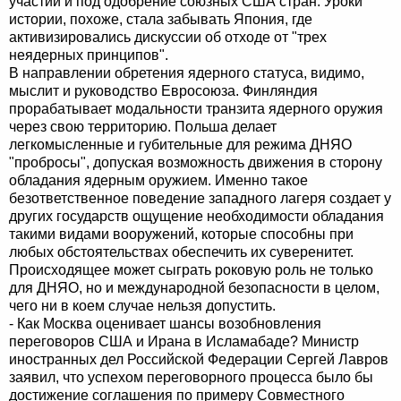
участии и под одобрение союзных США стран. Уроки
истории, похоже, стала забывать Япония, где
активизировались дискуссии об отходе от "трех
неядерных принципов".
В направлении обретения ядерного статуса, видимо,
мыслит и руководство Евросоюза. Финляндия
прорабатывает модальности транзита ядерного оружия
через свою территорию. Польша делает
легкомысленные и губительные для режима ДНЯО
"пробросы", допуская возможность движения в сторону
обладания ядерным оружием. Именно такое
безответственное поведение западного лагеря создает у
других государств ощущение необходимости обладания
такими видами вооружений, которые способны при
любых обстоятельствах обеспечить их суверенитет.
Происходящее может сыграть роковую роль не только
для ДНЯО, но и международной безопасности в целом,
чего ни в коем случае нельзя допустить.
- Как Москва оценивает шансы возобновления
переговоров США и Ирана в Исламабаде? Министр
иностранных дел Российской Федерации Сергей Лавров
заявил, что успехом переговорного процесса было бы
достижение соглашения по примеру Совместного