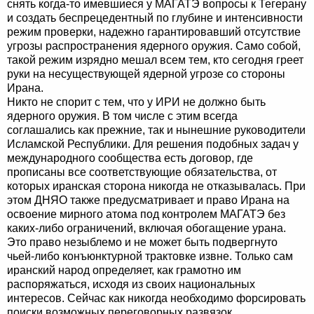
снять когда-то имевшиеся у МАГАТЭ вопросы к Тегерану
и создать беспрецедентный по глубине и интенсивности
режим проверки, надежно гарантировавший отсутствие
угрозы распространения ядерного оружия. Само собой,
такой режим изрядно мешал всем тем, кто сегодня греет
руки на несуществующей ядерной угрозе со стороны
Ирана.
Никто не спорит с тем, что у ИРИ не должно быть
ядерного оружия. В том числе с этим всегда
соглашались как прежние, так и нынешние руководители
Исламской Республики. Для решения подобных задач у
международного сообщества есть договор, где
прописаны все соответствующие обязательства, от
которых иранская сторона никогда не отказывалась. При
этом ДНЯО также предусматривает и право Ирана на
освоение мирного атома под контролем МАГАТЭ без
каких-либо ограничений, включая обогащение урана.
Это право незыблемо и не может быть подвергнуто
чьей-либо конъюнктурной трактовке извне. Только сам
иранский народ определяет, как грамотно им
распоряжаться, исходя из своих национальных
интересов. Сейчас как никогда необходимо форсировать
поиски возможных переговорных развязок,