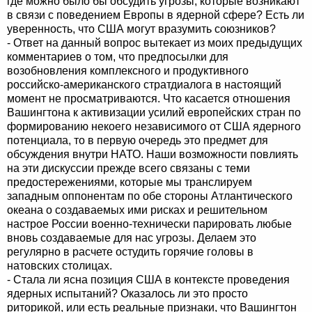
где можно было бы обсудить угрозы, которые возникают
в связи с поведением Европы в ядерной сфере? Есть ли
уверенность, что США могут вразумить союзников?
- Ответ на данный вопрос вытекает из моих предыдущих
комментариев о том, что предпосылки для
возобновления комплексного и продуктивного
российско-американского стратдиалога в настоящий
момент не просматриваются. Что касается отношения
Вашингтона к активизации усилий европейских стран по
формированию некоего независимого от США ядерного
потенциала, то в первую очередь это предмет для
обсуждения внутри НАТО. Наши возможности повлиять
на эти дискуссии прежде всего связаны с теми
предостережениями, которые мы транслируем
западным оппонентам по обе стороны Атлантического
океана о создаваемых ими рисках и решительном
настрое России военно-технически парировать любые
вновь создаваемые для нас угрозы. Делаем это
регулярно в расчете остудить горячие головы в
натовских столицах.
- Стала ли ясна позиция США в контексте проведения
ядерных испытаний? Оказалось ли это просто
риторикой, или есть реальные признаки, что Вашингтон